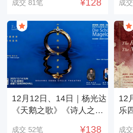
¥128
成交
81
笔
成
12月12日、14日｜杨光达
12
《天鹅之歌》《诗人之
乐
恋》与《美丽的玛格罗
¥138
成交
52
笔
成