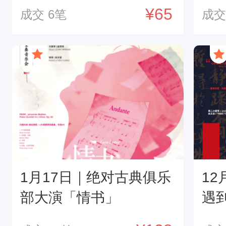
音
¥65
成交
6
笔
成
1月17日｜绝对古典俱乐
1
部大演「情书」
遇
派 