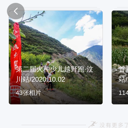
第二届火种少儿越野跑·汶
首
川站/2020.10.02
站/
43
张相片
11