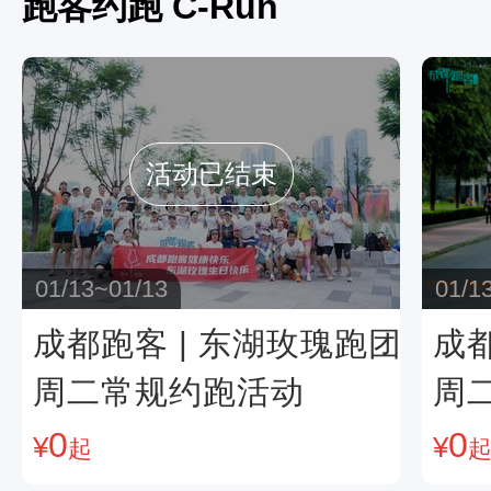
跑客约跑 C-Run
活动已结束
01/13~01/13
01/1
成都跑客 | 东湖玫瑰跑团
成都
周二常规约跑活动
周
0
0
¥
¥
起