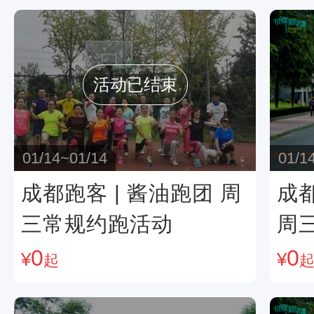
活动已结束
01/14~01/14
01/1
成都跑客 | 酱油跑团 周
成都
三常规约跑活动
周
0
0
¥
¥
起