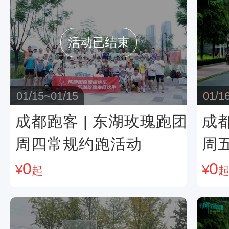
活动已结束
01/15~01/15
01/1
成都跑客 | 东湖玫瑰跑团
成都
周四常规约跑活动
周
0
0
¥
¥
起