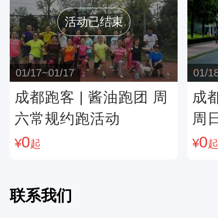
活动已结束
01/17~01/17
01/1
成都跑客 | 酱油跑团 周
成都
六常规约跑活动
周
0
0
¥
¥
起
联系我们