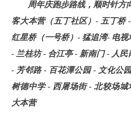
周年庆跑步路线，顺时针方
。
这
客大本营（五丁社区）- 五丁桥 -
个
红星桥（一号桥）- 猛追湾- 电视塔
梦
想
- 兰桂坊 - 合江亭 - 新南门 - 人
在
- 芳邻路 - 百花潭公园 - 文化公园
当
时
树德中学 - 西屠场街 - 北较场城
由
大本营
于
各
种