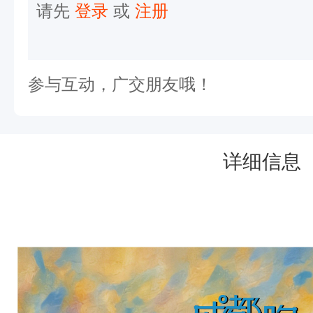
园
请先
登录
或
注册
举
行
了
参与互动，广交朋友哦！
第
一
次
详细信息
约
跑
活
动
，
正