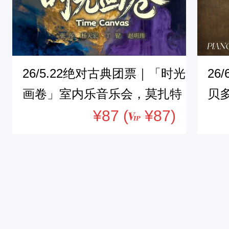
26/5.22绝对古典团票｜「时光
26
画卷」室内乐音乐会，莫扎特
贝
遗作四川首演
¥87 (
¥87)