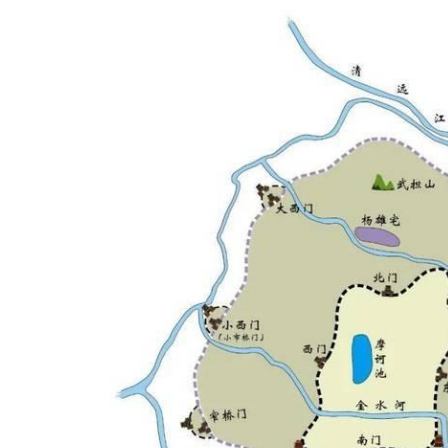
亮
名
字
，
成
为
了
成
都
跑
步
运