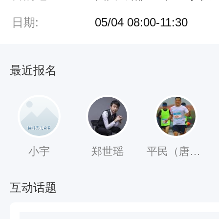
青
日期:
05/04 08:00-11:30
年
节
，
最近报名
成
都
跑
客
在
小宇
郑世瑶
平民（唐士民）
金
沙
互动话题
公