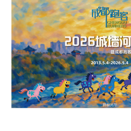
志
性
的
1
9
.
3
8
公
里
一
环
路