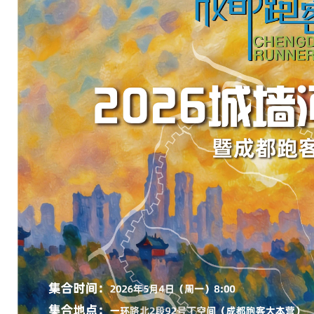
式
宣
告
自
己
的
成
立
。
一
个
看