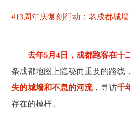
组
#13周年庆复刻行动：老成都城
织
名
称
也
去年5月4日，成都跑客在十
是
条成都地图上隐秘而重要的路线
成
员
失的
城墙和不息的河流
，寻访
千
名
存在的模样。
称
的
响