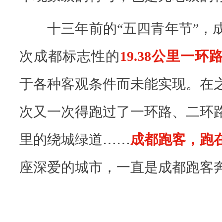
然
跑
十三年前的“五四青年节”，
在
次成都标志性的
19.38公里一环
一
起
于各种客观条件而未能实现。在
！
次又一次得跑过了一环路、二环
“
跑
里的绕城绿道……
成都跑客，跑
客
座深爱的城市，一直是成都跑客
”
，
这
个