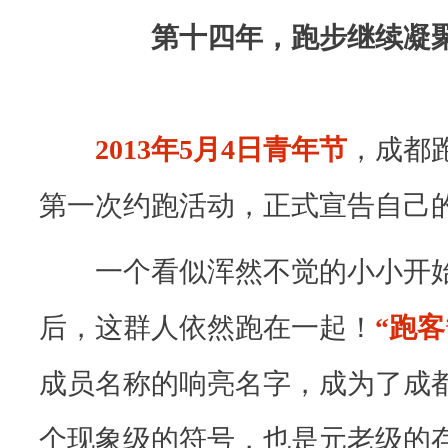
想
第十四年，跑步继续凝
到
，
十
2013年5月4日青年节
，
成都
三
第一次约跑活动，正式宣告自己
年
后
一个看似浑然不觉的小小开
，
这
后，这群人依然跑在一起！
“跑客
群
成员名称的响亮名字，成为了成
人
依
个现象级的符号，也是元老级的