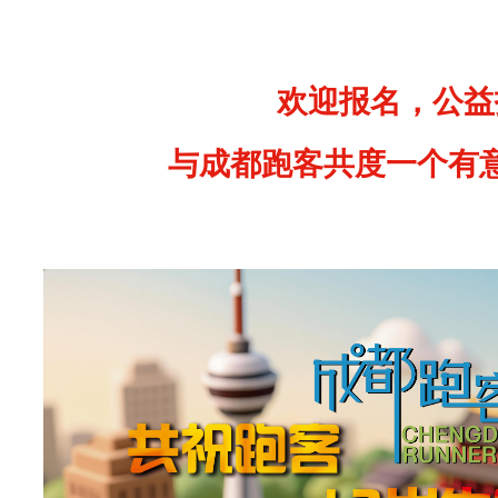
客
观
条
欢迎报名，公益
件
与成都跑客共度一个有
而
未
.
.
.