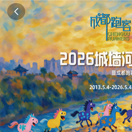
第
十
四
年
，
跑
步
继
续
凝
聚
纯