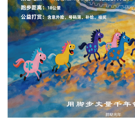
似
浑
然
不
觉
的
小
小
开
始
。
谁
能