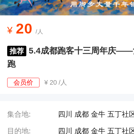
粹
的
快
20
¥
/人
乐
2
5.4成都跑客十三周年庆——
推荐
0
跑
1
3
会员价
¥
20
/人
年
5
月
集合地:
四川 成都 金牛 五丁社
4
日
目的地:
四川 成都 金牛 五丁社