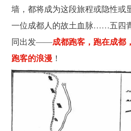
，
墙，都将成为这段旅程或隐性或
也
一位成都人的故土血脉……五四
是
元
同出发——
成都跑客，跑在成都
老
跑客的浪漫
！
级
的
存
在
。
十
三