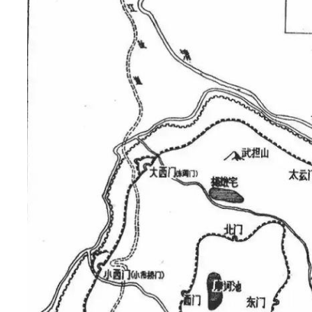
年
前
的
“
五
四
青
年
节
”
，
成
都