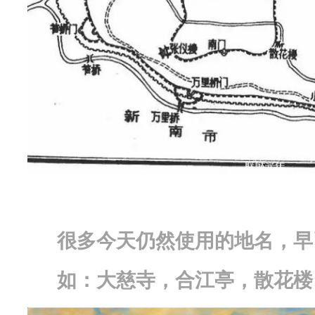
跑
客
的
计
划
是
跑
一
次
很多今天仍然使用的地名，早
成
都
如：大慈寺，合江亭，散花楼
标