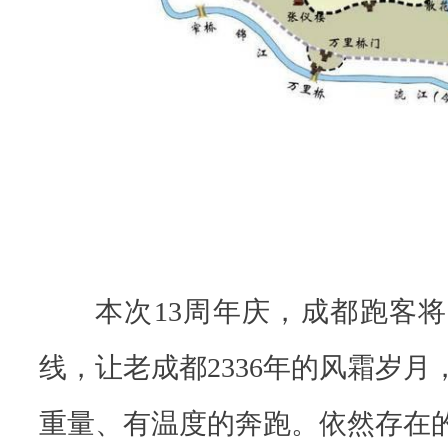
动
文
化
圈
里
一
个
现
象
本次13周年庆，成都跑客
级
的
线，
让老成都2336年的风霜岁
符
重量、有温度的奔跑。依然存在
号