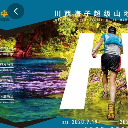
.
.
.