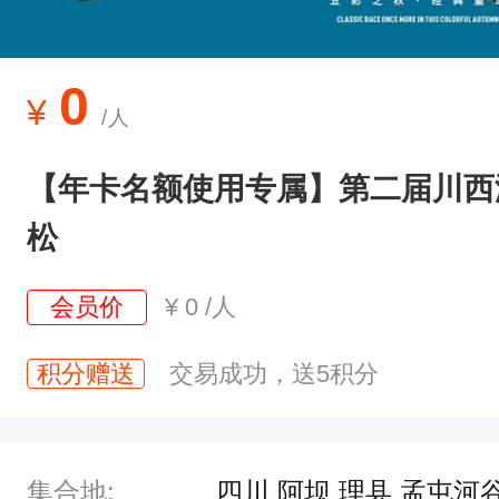
0
¥
/人
【年卡名额使用专属】第二届川西
松
会员价
¥
0
/人
积分赠送
交易成功，送5积分
集合地:
四川 阿坝 理县 孟屯河