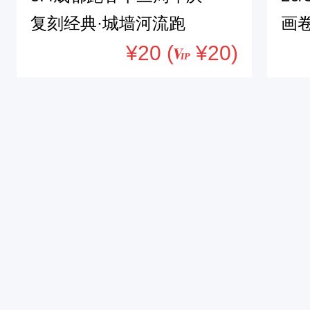
复刻经典·城墙河流跑
画
¥20 (
¥20)
遗